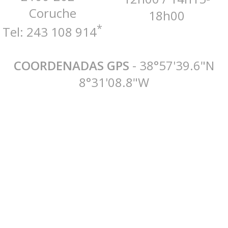
Coruche
18h00
*
Tel: 243 108 914
COORDENADAS GPS
- 38°57'39.6"N
8°31'08.8"W