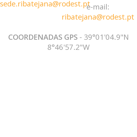
sede.ribatejana@rodest.pt
e-mail:
ribatejana@rodest.pt
COORDENADAS GPS
- 39°01'04.9"N
8°46'57.2"W