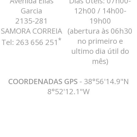
Avenida Elias
Dias Úteis: 07h00-
Garcia
12h00 / 14h00-
2135-281
19h00
SAMORA CORREIA
(abertura às 06h30
*
no primeiro e
Tel: 263 656 251
ultimo dia útil do
mês)
COORDENADAS GPS
- 38°56'14.9"N
8°52'12.1"W